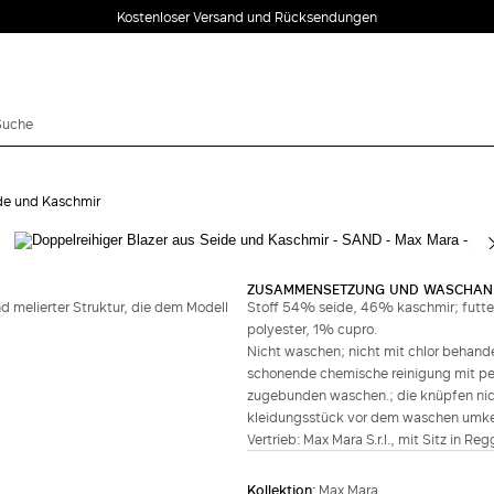
Kostenloser Versand und Rücksendungen
ide und Kaschmir
Vervollständigen Sie den Look
ZUSAMMENSETZUNG UND WASCHAN
nd melierter Struktur, die dem Modell
Stoff 54% seide, 46% kaschmir; futt
polyester, 1% cupro.
Nicht waschen; nicht mit chlor behande
schonende chemische reinigung mit perc
zugebunden waschen.; die knüpfen nicht
kleidungsstück vor dem waschen umkehre
Vertrieb: Max Mara S.r.l., mit Sitz in Re
Kollektion:
Max Mara