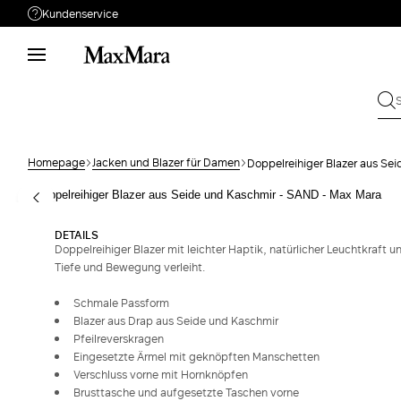
Kundenservice
Brauchen Sie Unterstützung?
Telefon: Mo-Fr 9 - 18
Rufen Sie uns an
0800909487
Schicken Sie Ihre
Schreiben Sie uns
Anfrage
Homepage
Jacken und Blazer für Damen
Doppelreihiger Blazer aus Se
Rückgabe
Bestellung suchen
DETAILS
Doppelreihiger Blazer mit leichter Haptik, natürlicher Leuchtkraft u
Tiefe und Bewegung verleiht.
Schmale Passform
Blazer aus Drap aus Seide und Kaschmir
Pfeilreverskragen
Eingesetzte Ärmel mit geknöpften Manschetten
Verschluss vorne mit Hornknöpfen
Brusttasche und aufgesetzte Taschen vorne