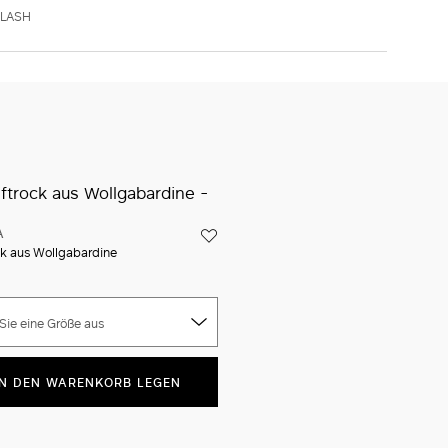
30
32
34
36
38
40
42
44
46
FLASH
Das Model trägt Größe 40 (IT), ist 177 cm groß,
Taillenumfang 58 cm und Hüftumfang 87 cm
IN DEN WARENKORB LEGEN
Ikonische Verpackung
Versand Und Rücksendung sind kostenfrei
Die Lieferung dauert normalerweise 4-8 Werktage.
Neue Services im Shop
Klicke hier und entdecke
A
ock aus Wollgabardine
Sie eine Größe aus
IN DEN WARENKORB LEGEN