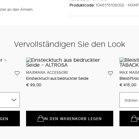
Produktcode:
1046176106002 - MXM
ster an den Ärmeln
Vervollständigen Sie den Look
MAXMARA ACCESSORI
MAX MAR
Einstecktuch aus bedruckter Seide
Bleistiftr
€ 99,00
€ 415,00
Wählen 
EGEN
IN DEN WARENKORB LEGEN