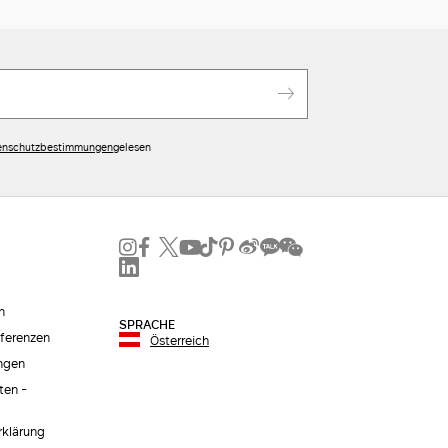
enschutzbestimmungen
gelesen
n
SPRACHE
äferenzen
Österreich
ngen
ten -
erklärung