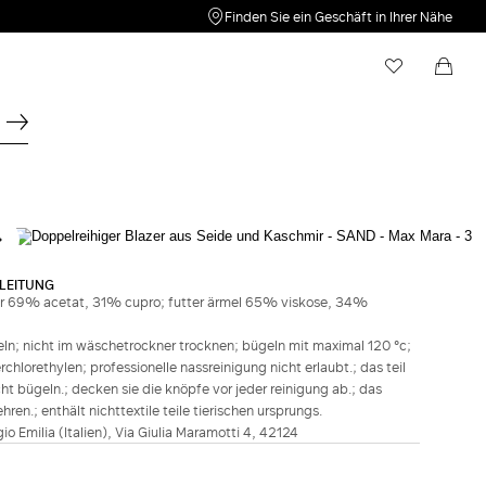
Finden Sie ein Geschäft in Ihrer Nähe
Meine Wunschliste
Einkaufstasche
hre Wunschliste ist leer. Klicken Sie auf
Ihr Warenkorb ist leer
, um
einen neuen Artikel zu speichern.
MAX MARA
Doppelreihiger Blazer aus Seide und
LEITUNG
Kaschmir - Sand
er 69% acetat, 31% cupro; futter ärmel 65% viskose, 34%
€ 2.089,00
ln; nicht im wäschetrockner trocknen; bügeln mit maximal 120 °c;
hlorethylen; professionelle nassreinigung nicht erlaubt.; das teil
FARBE:
SAND
 bügeln.; decken sie die knöpfe vor jeder reinigung ab.; das
HELLGRAU
ROSA
ZIEGELROT
SAND
ROT
n.; enthält nichttextile teile tierischen ursprungs.
ggio Emilia (Italien), Via Giulia Maramotti 4, 42124
Größenberater
Deutsche Größe