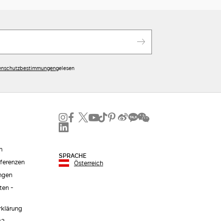
enschutzbestimmungen
gelesen
n
SPRACHE
äferenzen
Österreich
ngen
ten -
erklärung
2?