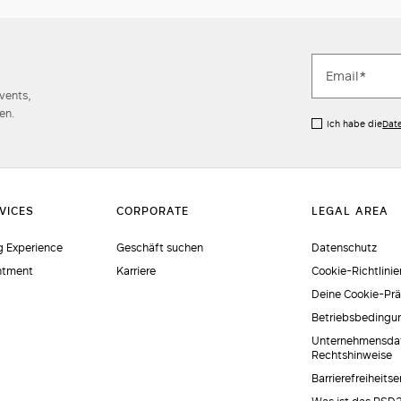
Events,
en.
Ich habe die
Dat
 Experience
Geschäft suchen
Datenschutz
ntment
Karriere
Cookie-Richtlinie
Deine Cookie-Pr
Betriebsbedingu
Unternehmensda
Rechtshinweise
Barrierefreiheits
Was ist das PSD