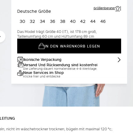
Größenberater
Deutsche Größe
30
32
34
36
38
40
42
44
46
Das Model trägt Größe 40 (IT), ist 178 cm groß,
Taillenumfang 60 cm und Hüftumfang 89 cm
IN DEN WARENKORB LEGEN
Ikonische Verpackung
Versand Und Rücksendung sind kostenfrei
Die Lieferung dauert normalerweise 4-8 Werktage.
Neue Services im Shop
Klicke hier und entdecke
LEITUNG
ln; nicht im wäschetrockner trocknen; bügeln mit maximal 120 °c;