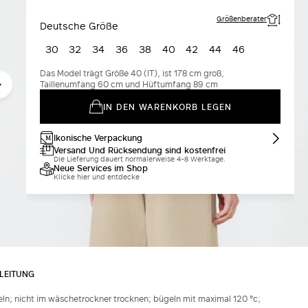
Rot
Größenberater
Deutsche Größe
30
32
34
36
38
40
42
44
46
Das Model trägt Größe 40 (IT), ist 178 cm groß,
Taillenumfang 60 cm und Hüftumfang 89 cm
IN DEN WARENKORB LEGEN
Ikonische Verpackung
Versand Und Rücksendung sind kostenfrei
Die Lieferung dauert normalerweise 4-8 Werktage.
Neue Services im Shop
Klicke hier und entdecke
LEITUNG
ln; nicht im wäschetrockner trocknen; bügeln mit maximal 120 °c;