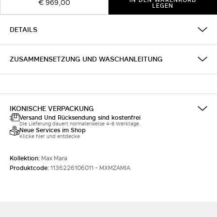
€ 969,00
LEGEN
DETAILS
ZUSAMMENSETZUNG UND WASCHANLEITUNG
IKONISCHE VERPACKUNG
Versand Und Rücksendung sind kostenfrei
Die Lieferung dauert normalerweise 4-8 Werktage.
Neue Services im Shop
Klicke hier und entdecke
Kollektion:
Max Mara
Produktcode:
1136226106011 - MXMZAMIA