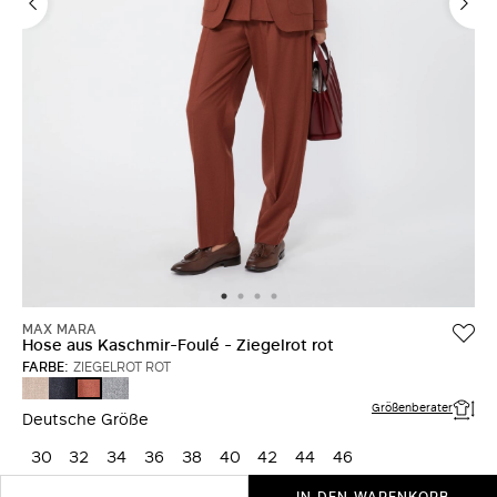
MAX MARA
Hose aus Kaschmir-Foulé - Ziegelrot rot
FARBE:
ZIEGELROT ROT
TAUBENGRAU
ULTRAMARINE
MITTELGRAU
ZIEGELROT
ROT
Größenberater
Deutsche Größe
30
32
34
36
38
40
42
44
46
IN DEN WARENKORB