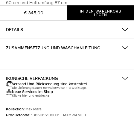
60 cm und Hüftumfang 87 cm
IN DEN WARENKORB
€ 345,00
LEGEN
DETAILS
ZUSAMMENSETZUNG UND WASCHANLEITUNG
IKONISCHE VERPACKUNG
Versand Und Rücksendung sind kostenfrei
Die Lieferung dauert normalerweise 4-8 Werktage.
Neue Services im Shop
Klicke hier und entdecke
Kollektion:
Max Mara
Produktcode:
1366066106001 - MXMPALMETI