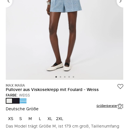
MAX MARA
Pullover aus Viskosekrepp mit Foulard - Weiss
FARBE:
WEISS
ULTRAMARINE
WEISS
WEISS
Größenberater
Deutsche Größe
XS
S
M
L
XL
2XL
Das Model trägt Größe M, ist 179 cm groß, Taillenumfang