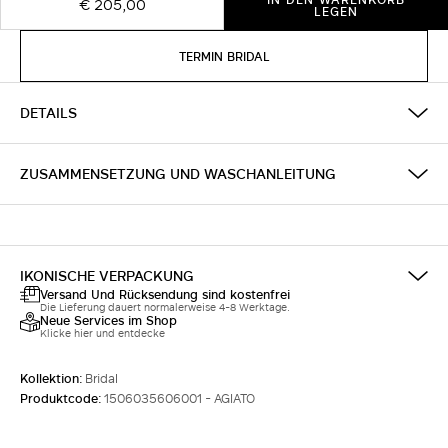
€ 205,00
LEGEN
TERMIN BRIDAL
DETAILS
ZUSAMMENSETZUNG UND WASCHANLEITUNG
IKONISCHE VERPACKUNG
Versand Und Rücksendung sind kostenfrei
Die Lieferung dauert normalerweise 4-8 Werktage.
Neue Services im Shop
Klicke hier und entdecke
Kollektion:
Bridal
Produktcode:
1506035606001 - AGIATO