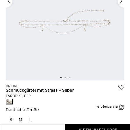
BRIDAL
Schmuckgürtel mit Strass - Silber
FARBE:
SILBER
SILBER
Größenberater
Deutsche Größe
S
M
L
IN DEN WARENKORB