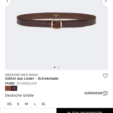
WEEKEND MAX MARA
Gürtel aus Leder - Schokolade
FARBE:
SCHOKOLADE
TABACK
SCHOKOLADE
Größenberater
Deutsche Größe
XS
S
M
L
XL
IN DEN WARENKORB