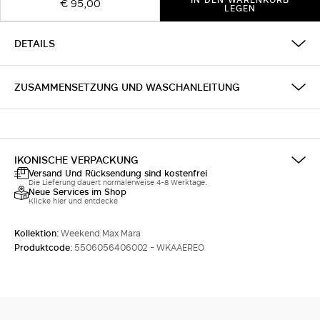
€ 95,00
LEGEN
DETAILS
ZUSAMMENSETZUNG UND WASCHANLEITUNG
IKONISCHE VERPACKUNG
Versand Und Rücksendung sind kostenfrei
Die Lieferung dauert normalerweise 4-8 Werktage.
Neue Services im Shop
Klicke hier und entdecke
Kollektion:
Weekend Max Mara
Produktcode:
5506056406002 - WKAAEREO