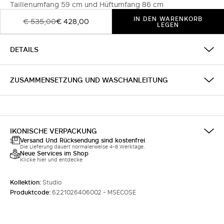
Taillenumfang 59 cm und Hüftumfang 86 cm
IN DEN WARENKORB
€ 535,00
€ 428,00
LEGEN
DETAILS
ZUSAMMENSETZUNG UND WASCHANLEITUNG
IKONISCHE VERPACKUNG
Versand Und Rücksendung sind kostenfrei
Die Lieferung dauert normalerweise 4-8 Werktage.
Neue Services im Shop
Klicke hier und entdecke
Kollektion:
Studio
Produktcode:
6221026406002 - MSECOSE