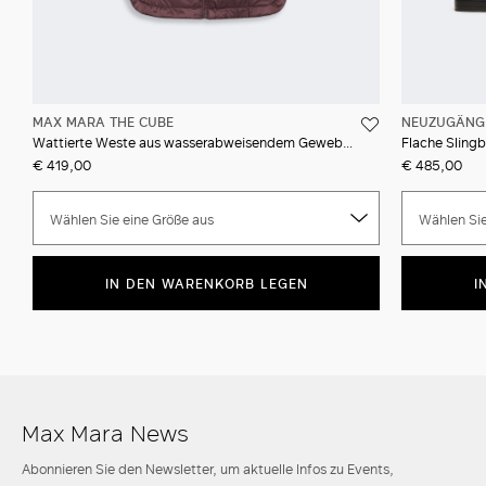
MAX MARA THE CUBE
NEUZUGÄNG
Wattierte Weste aus wasserabweisendem Gewebe mit Kapuze
Flache Sling
€ 419,00
€ 485,00
Wählen Sie eine Größe aus
Wählen Sie
IN DEN WARENKORB LEGEN
I
Max Mara News
Abonnieren Sie den Newsletter, um aktuelle Infos zu Events,