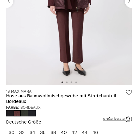
'S MAX MARA
Hose aus Baumwollmischgewebe mit Stretchanteil -
Bordeaux
FARBE:
BORDEAUX
SCHWARZ
GRUEN
NACHTBLAU
BORDEAUX
Größenberater
Deutsche Größe
30
32
34
36
38
40
42
44
46