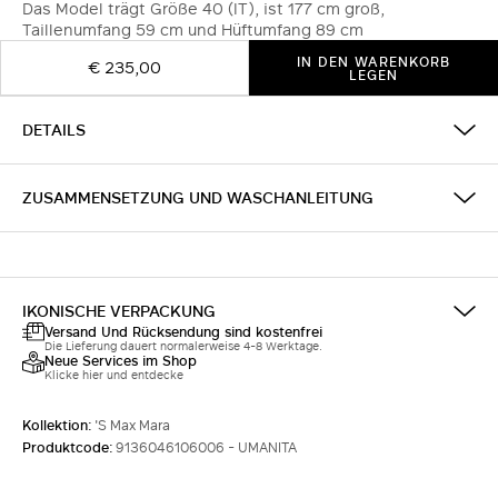
Das Model trägt Größe 40 (IT), ist 177 cm groß,
Taillenumfang 59 cm und Hüftumfang 89 cm
IN DEN WARENKORB
€ 235,00
LEGEN
DETAILS
ZUSAMMENSETZUNG UND WASCHANLEITUNG
IKONISCHE VERPACKUNG
Versand Und Rücksendung sind kostenfrei
Die Lieferung dauert normalerweise 4-8 Werktage.
Neue Services im Shop
Klicke hier und entdecke
Kollektion:
'S Max Mara
Produktcode:
9136046106006 - UMANITA