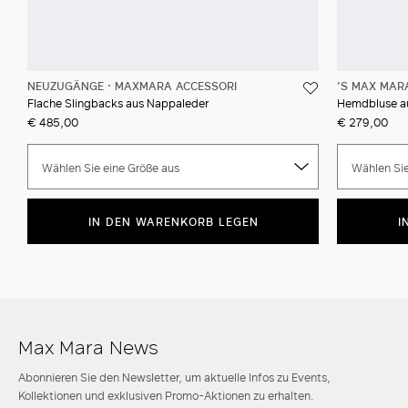
NEUZUGÄNGE
MAXMARA ACCESSORI
'S MAX MAR
Flache Slingbacks aus Nappaleder
Hemdbluse a
€ 485,00
€ 279,00
Wählen Sie eine Größe aus
Wählen Sie
IN DEN WARENKORB LEGEN
I
Max Mara News
Abonnieren Sie den Newsletter, um aktuelle Infos zu Events,
Kollektionen und exklusiven Promo-Aktionen zu erhalten.