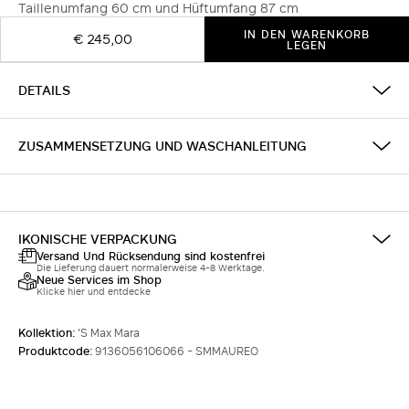
Taillenumfang 60 cm und Hüftumfang 87 cm
IN DEN WARENKORB
€ 245,00
LEGEN
DETAILS
ZUSAMMENSETZUNG UND WASCHANLEITUNG
IKONISCHE VERPACKUNG
Versand Und Rücksendung sind kostenfrei
Die Lieferung dauert normalerweise 4-8 Werktage.
Neue Services im Shop
Klicke hier und entdecke
Kollektion:
'S Max Mara
Produktcode:
9136056106066 - SMMAUREO