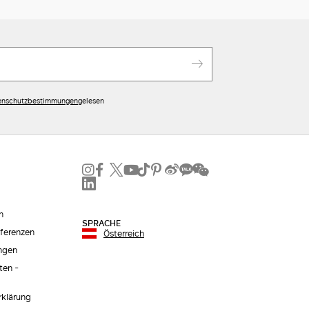
enschutzbestimmungen
gelesen
n
SPRACHE
äferenzen
Österreich
ngen
ten -
erklärung