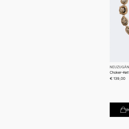
NEUZUGÄ
Choker-Ket
€ 139,00
I