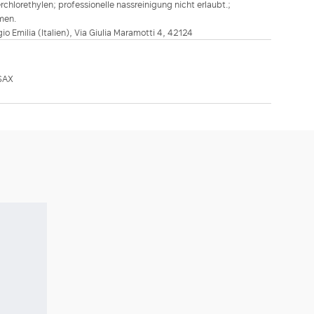
hlorethylen; professionelle nassreinigung nicht erlaubt.;
men.
ggio Emilia (Italien), Via Giulia Maramotti 4, 42124
SAX