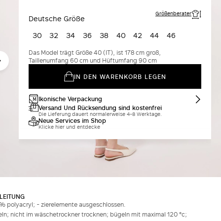
Größenberater
Deutsche Größe
30
32
34
36
38
40
42
44
46
Das Model trägt Größe 40 (IT), ist 178 cm groß,
Taillenumfang 60 cm und Hüftumfang 90 cm
IN DEN WARENKORB LEGEN
Ikonische Verpackung
Versand Und Rücksendung sind kostenfrei
Die Lieferung dauert normalerweise 4-8 Werktage.
Neue Services im Shop
Klicke hier und entdecke
LEITUNG
 polyacryl; - zierelemente ausgeschlossen.
ln; nicht im wäschetrockner trocknen; bügeln mit maximal 120 °c;