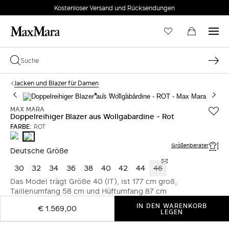
Kostenloser Versand und Rücksendungen
Jacken und Blazer für Damen
MAX MARA
Doppelreihiger Blazer aus Wollgabardine - Rot
FARBE:
ROT
TABACK
ROT
Größenberater
Deutsche Größe
30
32
34
36
38
40
42
44
46
Das Model trägt Größe 40 (IT), ist 177 cm groß,
Taillenumfang 58 cm und Hüftumfang 87 cm
IN DEN WARENKORB
€ 1.569,00
LEGEN