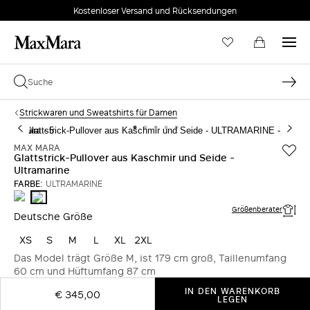
Kostenloser Versand und Rücksendungen
Strickwaren und Sweatshirts für Damen
MAX MARA
Glattstrick-Pullover aus Kaschmir und Seide -
Ultramarine
FARBE:
ULTRAMARINE
STEIN
ULTRAMARINE
Größenberater
Deutsche Größe
XS
S
M
L
XL
2XL
Das Model trägt Größe M, ist 179 cm groß, Taillenumfang
60 cm und Hüftumfang 87 cm
IN DEN WARENKORB
€ 345,00
LEGEN