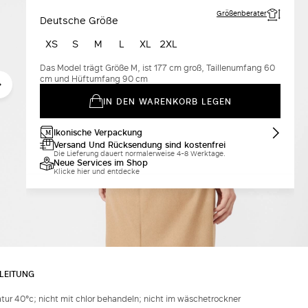
Größenberater
Deutsche Größe
XS
S
M
L
XL
2XL
Das Model trägt Größe M, ist 177 cm groß, Taillenumfang 60
cm und Hüftumfang 90 cm
IN DEN WARENKORB LEGEN
Ikonische Verpackung
Versand Und Rücksendung sind kostenfrei
Die Lieferung dauert normalerweise 4-8 Werktage.
Neue Services im Shop
Klicke hier und entdecke
LEITUNG
 40°c; nicht mit chlor behandeln; nicht im wäschetrockner