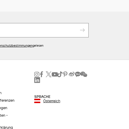
enschutzbestimmungen
gelesen
n
SPRACHE
äferenzen
Österreich
ngen
ten -
erklärung