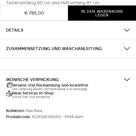
Taillenumfang 60 cm und Hüftumfang 87 cm
IN DEN WARENKORB
€ 785,00
LEGEN
DETAILS
ZUSAMMENSETZUNG UND WASCHANLEITUNG
IKONISCHE VERPACKUNG
Versand Und Rücksendung sind kostenfrei
Die Lieferung dauert normalerweise 4-8 Werktage.
Neue Services im Shop
Klicke hier und entdecke
Kollektion:
Max Mara
Produktcode:
1626026106003 - MXMLAGHI