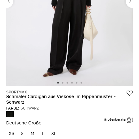
SPORTMAX
Schmaler Cardigan aus Viskose im Rippenmuster -
Schwarz
FARBE:
SCHWARZ
SCHWARZ
Größenberater
Deutsche Größe
XS
S
M
L
XL