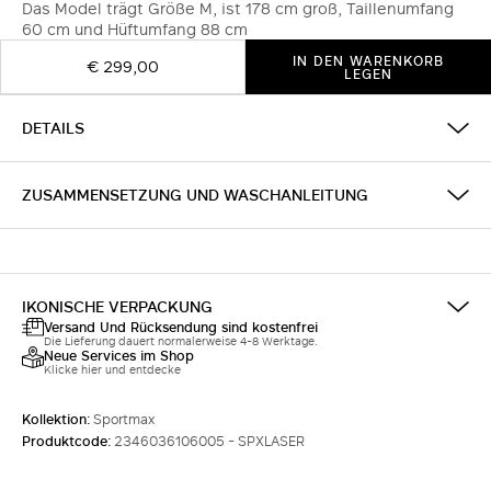
Das Model trägt Größe M, ist 178 cm groß, Taillenumfang
60 cm und Hüftumfang 88 cm
IN DEN WARENKORB
€ 299,00
LEGEN
DETAILS
ZUSAMMENSETZUNG UND WASCHANLEITUNG
IKONISCHE VERPACKUNG
Versand Und Rücksendung sind kostenfrei
Die Lieferung dauert normalerweise 4-8 Werktage.
Neue Services im Shop
Klicke hier und entdecke
Kollektion:
Sportmax
Produktcode:
2346036106005 - SPXLASER